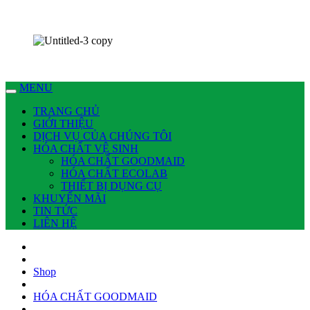
Chúng tôi có thể làm nhiều việc cho bạn !
Dịch vụ Nhà Sạch Phan Thiết – Hoài An
MENU
TRANG CHỦ
GIỚI THIỆU
DỊCH VỤ CỦA CHÚNG TÔI
HÓA CHẤT VỆ SINH
HÓA CHẤT GOODMAID
HÓA CHẤT ECOLAB
THIẾT BỊ DỤNG CỤ
KHUYẾN MÃI
TIN TỨC
LIÊN HỆ
Shop
HÓA CHẤT GOODMAID