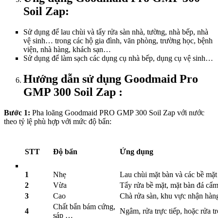
Soil Zap:
Sử dụng để lau chùi và tẩy rửa sàn nhà, tường, nhà bếp, nhà
vệ sinh… trong các hộ gia đình, văn phòng, trường học, bệnh
viện, nhà hàng, khách sạn…
Sử dụng để làm sạch các dụng cụ nhà bếp, dụng cụ vệ sinh…
Hướng dẫn sử dụng
Goodmaid Pro
GMP 300 Soil Zap
:
Bước 1:
Pha loãng Goodmaid PRO GMP 300 Soil Zap với nước
theo tỷ lệ phù hợp với mức độ bẩn:
STT
Độ bẩn
Ứng dụng
1
Nhẹ
Lau chùi mặt bàn và các bề mặt
2
Vừa
Tẩy rửa bề mặt, mặt bàn đá cẩm 
3
Cao
Chà rửa sàn, khu vực nhận hàn
Chất bẩn bám cứng,
4
Ngâm, rửa trực tiếp, hoặc rửa t
sáp …