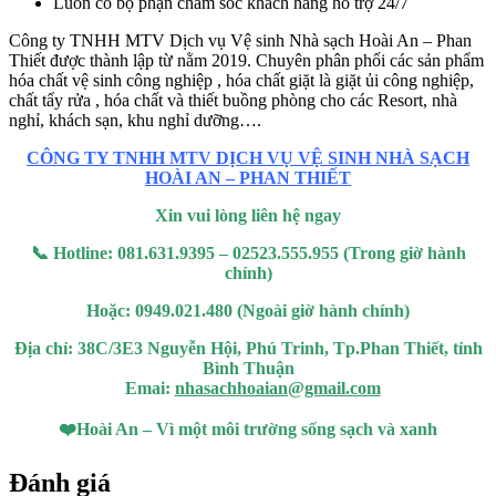
Luôn có bộ phận chăm sóc khách hàng hỗ trợ 24/7
Công ty TNHH MTV Dịch vụ Vệ sinh Nhà sạch Hoài An – Phan
Thiết được thành lập từ nằm 2019. Chuyên phân phối các sản phẩm
hóa chất vệ sinh công nghiệp , hóa chất giặt là giặt ủi công nghiệp,
chất tẩy rửa , hóa chất và thiết buồng phòng cho các Resort, nhà
nghỉ, khách sạn, khu nghỉ dưỡng….
CÔNG TY TNHH MTV DỊCH VỤ VỆ SINH NHÀ SẠCH
HOÀI AN – PHAN THIẾT
Xin vui lòng liên hệ ngay
📞
Hotline: 081.631.9395 – 02523.555.955 (Trong giờ hành
chính)
Hoặc: 0949.021.480 (Ngoài giờ hành chính)
Địa chỉ: 38C/3E3 Nguyễn Hội, Phú Trinh, Tp.Phan Thiết, tỉnh
Bình Thuận
Emai:
nhasachhoaian@gmail.com
❤️
Hoài An – Vì một môi trường sống sạch và xanh
Đánh giá