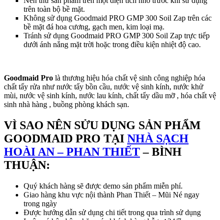
Nên thử sản phẩm trên một diện tích nhỏ trước khi sử dụng
trên toàn bộ bề mặt.
Không sử dụng Goodmaid PRO GMP 300 Soil Zap trên các
bề mặt đá hoa cương, gạch men, kim loại mạ.
Tránh sử dụng Goodmaid PRO GMP 300 Soil Zap trực tiếp
dưới ánh nắng mặt trời hoặc trong điều kiện nhiệt độ cao.
Goodmaid Pro
là thương hiệu hóa chất vệ sinh công nghiệp hóa
chất tẩy rửa như nước tẩy bồn cầu, nước vệ sinh kính, nước khử
mùi, nước vệ sinh kính, nước lau kính, chất tẩy dầu mỡ , hóa chất vệ
sinh nhà hàng , buồng phòng khách sạn.
VÌ SAO NÊN SỬU DỤNG SẢN PHẨM
GOODMAID PRO TẠI
NHÀ SẠCH
HOÀI AN – PHAN THIẾT
– BÌNH
THUẬN:
Quý khách hàng sẽ được demo sản phẩm miễn phí.
Giao hàng khu vực nội thành Phan Thiết – Mũi Né ngay
trong ngày
Được hướng dẫn sử dụng chi tiết trong qua trình sử dụng