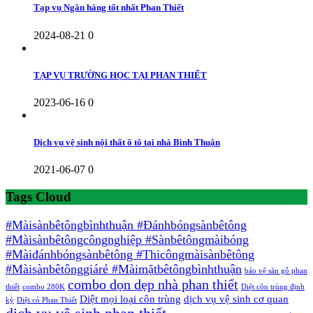
Tạp vụ Ngân hàng tốt nhất Phan Thiết
2024-08-21
0
TẠP VỤ TRƯỜNG HỌC TẠI PHAN THIẾT
2023-06-16
0
Dịch vụ vệ sinh nội thất ô tô tại nhà Bình Thuận
2021-06-07
0
Tags Cloud
#Màisànbêtôngbìnhthuận #Đánhbóngsànbêtông
#Màisànbêtôngcôngnghiệp #Sànbêtôngmàibóng
#Màiđánhbóngsànbêtông #Thicôngmàisànbêtông
#Màisànbêtônggiárẻ #Màimặtbêtôngbìnhthuận
bảo vệ sàn gỗ phan
combo dọn dẹp nhà phan thiết
thiết
combo 280K
Diệt côn trùng định
Diệt mọi loại côn trùng
dịch vụ vệ sinh cơ quan
kỳ
Diệt cỏ Phan Thiết