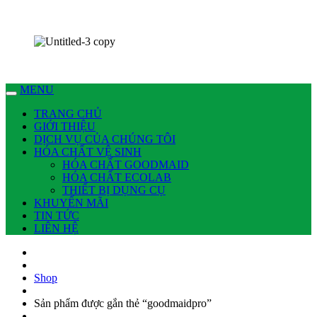
Chúng tôi có thể làm nhiều việc cho bạn !
Dịch vụ Nhà Sạch Phan Thiết – Hoài An
MENU
TRANG CHỦ
GIỚI THIỆU
DỊCH VỤ CỦA CHÚNG TÔI
HÓA CHẤT VỆ SINH
HÓA CHẤT GOODMAID
HÓA CHẤT ECOLAB
THIẾT BỊ DỤNG CỤ
KHUYẾN MÃI
TIN TỨC
LIÊN HỆ
Shop
Sản phẩm được gắn thẻ “goodmaidpro”