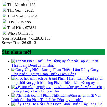
This Month : 1188
This Year : 23021
Total Visit : 230294
Hits Today : 85
Total Hits : 673881
Who's Online : 1
Your IP Address: 47.128.32.183
Server Time: 26-05-13
Sản phẩm mới
Tạp vụ Phan
Thiết Lâm Đồng uy tín nhất
Cung
Ứng Nhân Lực tại Phan Thiết - Lâm Đồng
Phục hồi sàn gạch bát tràng Phan Thiết - Lâm Đồng uy tín
Vệ sinh công
nghiệp Lagi - Lâm Đồng uy tín
Vận
hành tòa nhà Phan Thiết Lâm Đồng uy tín nhất
Cây Tăng Đơ