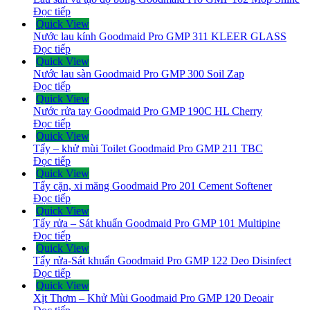
Đọc tiếp
Quick View
Nước lau kính Goodmaid Pro GMP 311 KLEER GLASS
Đọc tiếp
Quick View
Nước lau sàn Goodmaid Pro GMP 300 Soil Zap
Đọc tiếp
Quick View
Nước rửa tay Goodmaid Pro GMP 190C HL Cherry
Đọc tiếp
Quick View
Tẩy – khử mùi Toilet Goodmaid Pro GMP 211 TBC
Đọc tiếp
Quick View
Tẩy cặn, xi măng Goodmaid Pro 201 Cement Softener
Đọc tiếp
Quick View
Tẩy rửa – Sát khuẩn Goodmaid Pro GMP 101 Multipine
Đọc tiếp
Quick View
Tẩy rửa-Sát khuẩn Goodmaid Pro GMP 122 Deo Disinfect
Đọc tiếp
Quick View
Xịt Thơm – Khử Mùi Goodmaid Pro GMP 120 Deoair