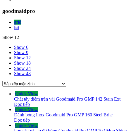
goodmaidpro
grid
list
Show 12
Show 6
Show 9
Show 12
Show 18
Show 24
Show 48
Quick View
Chất tẩy điểm trên vải Goodmaid Pro GMP 142 Stain Ext
Đọc tiếp
Quick View
Đánh bóng Inox Goodmaid Pro GMP 160 Steel Brite
Đọc tiếp
Quick View
Lau sàn và tạo độ bóng Goodmaid Pro GMP 102 Mop Shine