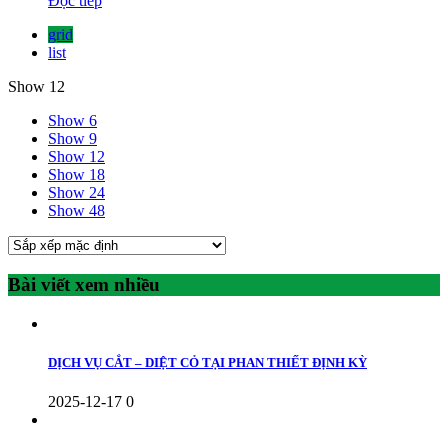
Đọc tiếp
grid
list
Show 12
Show 6
Show 9
Show 12
Show 18
Show 24
Show 48
Bài viết xem nhiều
DỊCH VỤ CẮT – DIỆT CỎ TẠI PHAN THIẾT ĐỊNH KỲ
2025-12-17
0