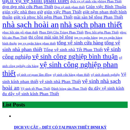
dịch vụ vệ sinh phan thiết
dịch vụ vệ sinh văn phòng Phan Thiết
dọn dẹp nhà cửa Phan Thiết
Giúp việc Bình Thuận
Dọn vệ sinh phan thiết
giúp việc nhà theo giờ
giúp việc Phan Thiết
giặt nệm phan thiết bình
thuận
giặt và phục hồi nệm Phan Thiết
mài sàn bê tông Phan Thiết
nhà sạch hoài an
nhà sạch phan thiết
phuc hồi sàn gỗ phan thiết
Phun Diệt Côn Trùng Phan Thiết
Phục hồi nệm Phan Thiết
phục
thi công mài sàn bê tông
hồi sàn Phan Thiết
tạp vụ ngân hàng
tạp vụ ngân hàng
tổng vệ sinh cửa hàng
tổng vệ
bình thuận
tạp vụ ngân hàng phan thiết
vệ sinh
sinh nhà phan thiết
Tổng vệ sinh nhà Tết Phan Thiết
vệ sinh công nghiệp bình thuận
công nghiệp
vệ
vệ sinh công nghiệp phan
sinh công nghiệp cửa hàng
thiết
Vệ
vệ sinh cơ quan lâm đồng
vệ sinh cửa hàng phan thiết
vệ sinh doanh nghiệp
vệ sinh nhà sạch
sinh kính phan thiết
vệ sinh nhà Phan Thiết
hoài an
đu dây vệ sinh kính
Vệ sinh tết Phan Thiết
Đánh bóng sàn Phan Thiết
đu dây vệ sinh kính Phan Thiết
List Posts
DỊCH VỤ CẮT – DIỆT CỎ TẠI PHAN THIẾT ĐỊNH KỲ