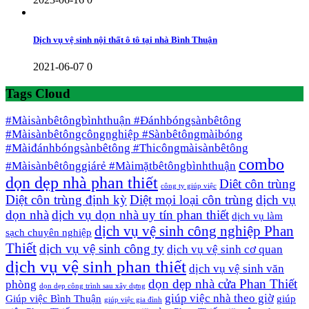
Dịch vụ vệ sinh nội thất ô tô tại nhà Bình Thuận
2021-06-07
0
Tags Cloud
#Màisànbêtôngbìnhthuận #Đánhbóngsànbêtông
#Màisànbêtôngcôngnghiệp #Sànbêtôngmàibóng
#Màiđánhbóngsànbêtông #Thicôngmàisànbêtông
combo
#Màisànbêtônggiárẻ #Màimặtbêtôngbìnhthuận
dọn dẹp nhà phan thiết
Diêt côn trùng
công ty giúp việc
Diệt côn trùng định kỳ
Diệt mọi loại côn trùng
dịch vụ
dọn nhà
dịch vụ dọn nhà uy tín phan thiết
dịch vụ làm
dịch vụ vệ sinh công nghiệp Phan
sạch chuyên nghiệp
Thiết
dịch vụ vệ sinh công ty
dịch vụ vệ sinh cơ quan
dịch vụ vệ sinh phan thiết
dịch vụ vệ sinh văn
dọn dẹp nhà cửa Phan Thiết
phòng
dọn dẹp công trình sau xây dựng
giúp việc nhà theo giờ
Giúp việc Bình Thuận
giúp
giúp việc gia đình