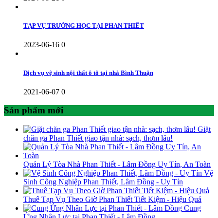
TẠP VỤ TRƯỜNG HỌC TẠI PHAN THIẾT
2023-06-16
0
Dịch vụ vệ sinh nội thất ô tô tại nhà Bình Thuận
2021-06-07
0
Sản phẩm mới
Giặt
chăn ga Phan Thiết giao tận nhà: sạch, thơm lâu!
Quản Lý Tòa Nhà Phan Thiết - Lâm Đồng Uy Tín, An Toàn
Vệ
Sinh Công Nghiệp Phan Thiết, Lâm Đồng - Uy Tín
Thuê Tạp Vụ Theo Giờ Phan Thiết Tiết Kiệm - Hiệu Quả
Cung
Ứng Nhân Lực tại Phan Thiết - Lâm Đồng