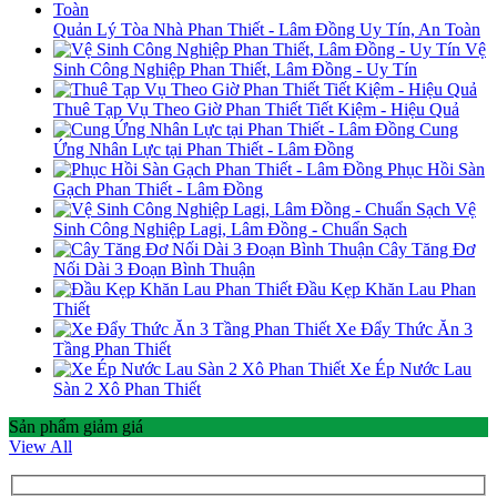
Quản Lý Tòa Nhà Phan Thiết - Lâm Đồng Uy Tín, An Toàn
Vệ
Sinh Công Nghiệp Phan Thiết, Lâm Đồng - Uy Tín
Thuê Tạp Vụ Theo Giờ Phan Thiết Tiết Kiệm - Hiệu Quả
Cung
Ứng Nhân Lực tại Phan Thiết - Lâm Đồng
Phục Hồi Sàn
Gạch Phan Thiết - Lâm Đồng
Vệ
Sinh Công Nghiệp Lagi, Lâm Đồng - Chuẩn Sạch
Cây Tăng Đơ
Nối Dài 3 Đoạn Bình Thuận
Đầu Kẹp Khăn Lau Phan
Thiết
Xe Đẩy Thức Ăn 3
Tầng Phan Thiết
Xe Ép Nước Lau
Sàn 2 Xô Phan Thiết
Sản phẩm giảm giá
View All