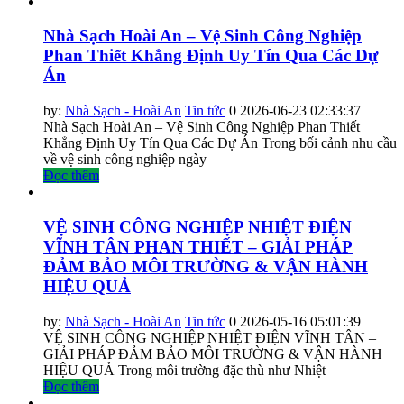
Nhà Sạch Hoài An – Vệ Sinh Công Nghiệp
Phan Thiết Khẳng Định Uy Tín Qua Các Dự
Án
by:
Nhà Sạch - Hoài An
Tin tức
0
2026-06-23 02:33:37
Nhà Sạch Hoài An – Vệ Sinh Công Nghiệp Phan Thiết
Khẳng Định Uy Tín Qua Các Dự Án Trong bối cảnh nhu cầu
về vệ sinh công nghiệp ngày
Đọc thêm
VỆ SINH CÔNG NGHIỆP NHIỆT ĐIỆN
VĨNH TÂN PHAN THIẾT – GIẢI PHÁP
ĐẢM BẢO MÔI TRƯỜNG & VẬN HÀNH
HIỆU QUẢ
by:
Nhà Sạch - Hoài An
Tin tức
0
2026-05-16 05:01:39
VỆ SINH CÔNG NGHIỆP NHIỆT ĐIỆN VĨNH TÂN –
GIẢI PHÁP ĐẢM BẢO MÔI TRƯỜNG & VẬN HÀNH
HIỆU QUẢ Trong môi trường đặc thù như Nhiệt
Đọc thêm