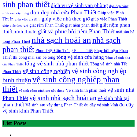
sinh phan thiết
dịch vụ vệ sinh văn phòng
dọn dẹp công
dọn dẹp nhà cửa Phan Thiết
Giúp việc Bình
trình sau xây dựng
giúp việc nhà theo giờ
Thuận
giúp việc Phan Thiết
giúp việc gia đình
giặt nệm phan
giăt rèm Phan Thiết
giặt nệm phan thiết
giúp việc theo giờ
giặt và phục hồi nệm Phan Thiết
thiết bình thuận
mài sàn bê
nhà sạch hoài an
nhà sạch
tông Phan Thiết
phan thiết
Phun Diệt Côn Trùng Phan Thiết
Phục hồi nệm Phan
tổng vệ sinh cửa hàng
Thiết
thi công mài sàn bê tông
Tổng vệ sinh nhà
tổng vệ sinh nhà phan thiết
Tổng vệ sinh nhà Tết
cửa Phan Thiết
vệ sinh công nghiệp
vệ sinh công nghiệp
Phan Thiết
vệ sinh công nghiệp phan
bình thuận
thiết
vệ sinh nhà
Vệ sinh kính phan thiết
vệ sinh công trinh sau xây dựng
vệ sinh nhà sạch hoài an
Phan Thiết
vệ sinh nhà tại
phan thiết
đu dây
Vệ sinh sau xây dựng Phan Thiết
đu dây vệ sinh kính
vệ sinh kính Phan Thiết
List Posts