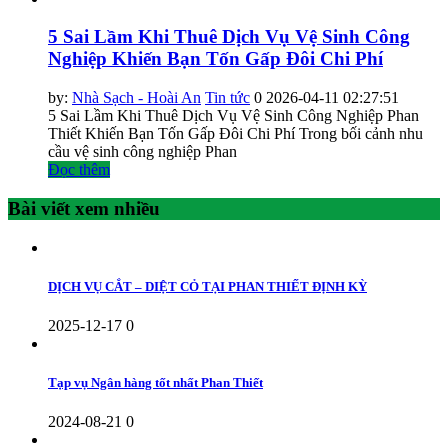
5 Sai Lầm Khi Thuê Dịch Vụ Vệ Sinh Công
Nghiệp Khiến Bạn Tốn Gấp Đôi Chi Phí
by:
Nhà Sạch - Hoài An
Tin tức
0
2026-04-11 02:27:51
5 Sai Lầm Khi Thuê Dịch Vụ Vệ Sinh Công Nghiệp Phan
Thiết Khiến Bạn Tốn Gấp Đôi Chi Phí Trong bối cảnh nhu
cầu vệ sinh công nghiệp Phan
Đọc thêm
Bài viết xem nhiều
DỊCH VỤ CẮT – DIỆT CỎ TẠI PHAN THIẾT ĐỊNH KỲ
2025-12-17
0
Tạp vụ Ngân hàng tốt nhất Phan Thiết
2024-08-21
0