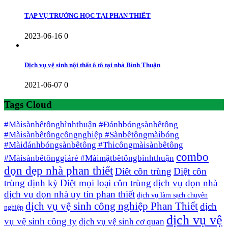
TẠP VỤ TRƯỜNG HỌC TẠI PHAN THIẾT
2023-06-16
0
Dịch vụ vệ sinh nội thất ô tô tại nhà Bình Thuận
2021-06-07
0
Tags Cloud
#Màisànbêtôngbìnhthuận #Đánhbóngsànbêtông
#Màisànbêtôngcôngnghiệp #Sànbêtôngmàibóng
#Màiđánhbóngsànbêtông #Thicôngmàisànbêtông
combo
#Màisànbêtônggiárẻ #Màimặtbêtôngbìnhthuận
dọn dẹp nhà phan thiết
Diêt côn trùng
Diệt côn
trùng định kỳ
Diệt mọi loại côn trùng
dịch vụ dọn nhà
dịch vụ dọn nhà uy tín phan thiết
dịch vụ làm sạch chuyên
dịch vụ vệ sinh công nghiệp Phan Thiết
dịch
nghiệp
dịch vụ vệ
vụ vệ sinh công ty
dịch vụ vệ sinh cơ quan