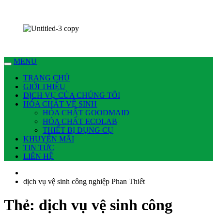
Chúng tôi có thể làm nhiều việc cho bạn !
Dịch vụ Nhà Sạch Phan Thiết – Hoài An
MENU
TRANG CHỦ
GIỚI THIỆU
DỊCH VỤ CỦA CHÚNG TÔI
HÓA CHẤT VỆ SINH
HÓA CHẤT GOODMAID
HÓA CHẤT ECOLAB
THIẾT BỊ DỤNG CỤ
KHUYẾN MÃI
TIN TỨC
LIÊN HỆ
dịch vụ vệ sinh công nghiệp Phan Thiết
Thẻ:
dịch vụ vệ sinh công