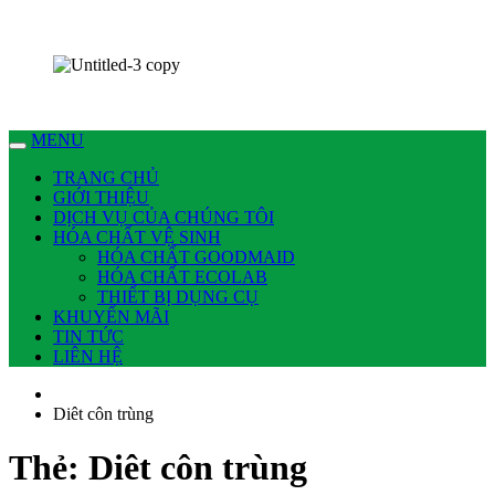
Chúng tôi có thể làm nhiều việc cho bạn !
Dịch vụ Nhà Sạch Phan Thiết – Hoài An
MENU
TRANG CHỦ
GIỚI THIỆU
DỊCH VỤ CỦA CHÚNG TÔI
HÓA CHẤT VỆ SINH
HÓA CHẤT GOODMAID
HÓA CHẤT ECOLAB
THIẾT BỊ DỤNG CỤ
KHUYẾN MÃI
TIN TỨC
LIÊN HỆ
Diêt côn trùng
Thẻ:
Diêt côn trùng