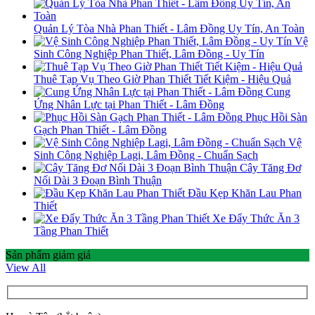
Quản Lý Tòa Nhà Phan Thiết - Lâm Đồng Uy Tín, An Toàn
Vệ
Sinh Công Nghiệp Phan Thiết, Lâm Đồng - Uy Tín
Thuê Tạp Vụ Theo Giờ Phan Thiết Tiết Kiệm - Hiệu Quả
Cung
Ứng Nhân Lực tại Phan Thiết - Lâm Đồng
Phục Hồi Sàn
Gạch Phan Thiết - Lâm Đồng
Vệ
Sinh Công Nghiệp Lagi, Lâm Đồng - Chuẩn Sạch
Cây Tăng Đơ
Nối Dài 3 Đoạn Bình Thuận
Đầu Kẹp Khăn Lau Phan
Thiết
Xe Đẩy Thức Ăn 3
Tầng Phan Thiết
Sản phẩm giảm giá
View All