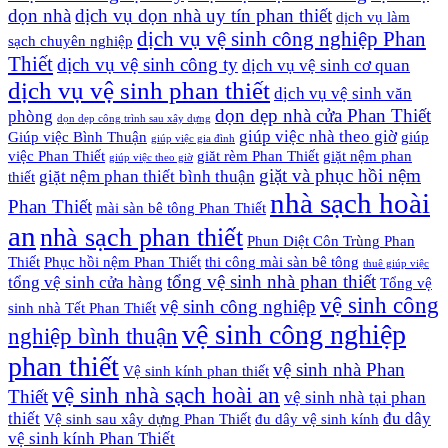
dọn nhà
dịch vụ dọn nhà uy tín phan thiết
dịch vụ làm
dịch vụ vệ sinh công nghiệp Phan
sạch chuyên nghiệp
Thiết
dịch vụ vệ sinh công ty
dịch vụ vệ sinh cơ quan
dịch vụ vệ sinh phan thiết
dịch vụ vệ sinh văn
dọn dẹp nhà cửa Phan Thiết
phòng
dọn dẹp công trình sau xây dựng
giúp việc nhà theo giờ
Giúp việc Bình Thuận
giúp
giúp việc gia đình
việc Phan Thiết
giăt rèm Phan Thiết
giặt nệm phan
giúp việc theo giờ
giặt và phục hồi nệm
giặt nệm phan thiết bình thuận
thiết
nhà sạch hoài
Phan Thiết
mài sàn bê tông Phan Thiết
an
nhà sạch phan thiết
Phun Diệt Côn Trùng Phan
Thiết
Phục hồi nệm Phan Thiết
thi công mài sàn bê tông
thuê giúp việc
tổng vệ sinh nhà phan thiết
tổng vệ sinh cửa hàng
Tổng vệ
vệ sinh công
vệ sinh công nghiệp
sinh nhà Tết Phan Thiết
vệ sinh công nghiệp
nghiệp bình thuận
phan thiết
vệ sinh nhà Phan
Vệ sinh kính phan thiết
vệ sinh nhà sạch hoài an
Thiết
vệ sinh nhà tại phan
thiết
đu dây
Vệ sinh sau xây dựng Phan Thiết
đu dây vệ sinh kính
vệ sinh kính Phan Thiết