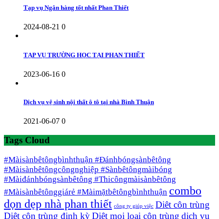
Tạp vụ Ngân hàng tốt nhất Phan Thiết
2024-08-21
0
TẠP VỤ TRƯỜNG HỌC TẠI PHAN THIẾT
2023-06-16
0
Dịch vụ vệ sinh nội thất ô tô tại nhà Bình Thuận
2021-06-07
0
Tags Cloud
#Màisànbêtôngbìnhthuận #Đánhbóngsànbêtông
#Màisànbêtôngcôngnghiệp #Sànbêtôngmàibóng
#Màiđánhbóngsànbêtông #Thicôngmàisànbêtông
combo
#Màisànbêtônggiárẻ #Màimặtbêtôngbìnhthuận
dọn dẹp nhà phan thiết
Diêt côn trùng
công ty giúp việc
Diệt côn trùng định kỳ
Diệt mọi loại côn trùng
dịch vụ