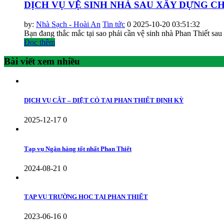
DỊCH VỤ VỆ SINH NHÀ SAU XÂY DỰNG C
by:
Nhà Sạch - Hoài An
Tin tức
0
2025-10-20 03:51:32
Bạn đang thắc mắc tại sao phải cần vệ sinh nhà Phan Thiết sau
Đọc thêm
Bài viết xem nhiều
DỊCH VỤ CẮT – DIỆT CỎ TẠI PHAN THIẾT ĐỊNH KỲ
2025-12-17
0
Tạp vụ Ngân hàng tốt nhất Phan Thiết
2024-08-21
0
TẠP VỤ TRƯỜNG HỌC TẠI PHAN THIẾT
2023-06-16
0