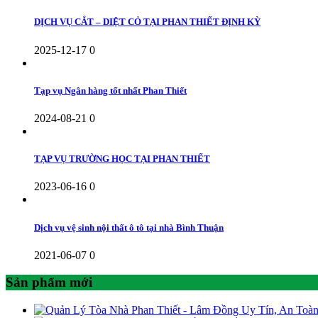
DỊCH VỤ CẮT – DIỆT CỎ TẠI PHAN THIẾT ĐỊNH KỲ
2025-12-17
0
Tạp vụ Ngân hàng tốt nhất Phan Thiết
2024-08-21
0
TẠP VỤ TRƯỜNG HỌC TẠI PHAN THIẾT
2023-06-16
0
Dịch vụ vệ sinh nội thất ô tô tại nhà Bình Thuận
2021-06-07
0
Sản phẩm mới