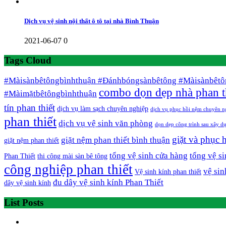
Dịch vụ vệ sinh nội thất ô tô tại nhà Bình Thuận
2021-06-07
0
Tags Cloud
#Màisànbêtôngbìnhthuận #Đánhbóngsànbêtông #Màisànbêtô
combo dọn dẹp nhà phan t
#Màimặtbêtôngbìnhthuận
tín phan thiết
dịch vụ làm sạch chuyên nghiệp
dịch vụ phục hồi nệm chuyên n
phan thiết
dịch vụ vệ sinh văn phòng
dọn dẹp công trình sau xây d
giặt và phục 
giặt nệm phan thiết bình thuận
giặt nệm phan thiết
tổng vệ sinh cửa hàng
tổng vệ si
Phan Thiết
thi công mài sàn bê tông
công nghiệp phan thiết
vệ sin
Vệ sinh kính phan thiết
đu dây vệ sinh kính Phan Thiết
dây vệ sinh kính
List Posts