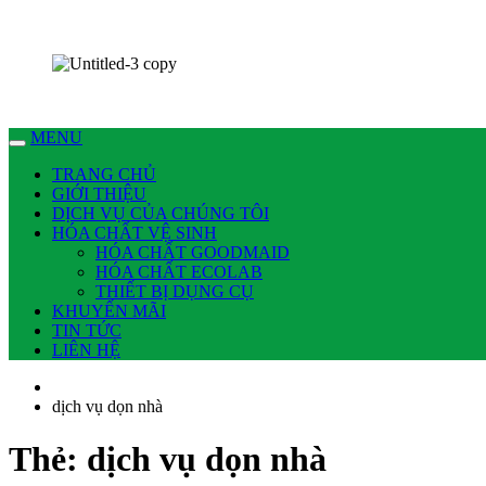
Chúng tôi có thể làm nhiều việc cho bạn !
MENU
TRANG CHỦ
GIỚI THIỆU
DỊCH VỤ CỦA CHÚNG TÔI
HÓA CHẤT VỆ SINH
HÓA CHẤT GOODMAID
HÓA CHẤT ECOLAB
THIẾT BỊ DỤNG CỤ
KHUYẾN MÃI
TIN TỨC
LIÊN HỆ
dịch vụ dọn nhà
Thẻ:
dịch vụ dọn nhà