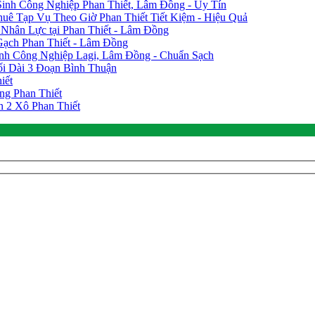
inh Công Nghiệp Phan Thiết, Lâm Đồng - Uy Tín
huê Tạp Vụ Theo Giờ Phan Thiết Tiết Kiệm - Hiệu Quả
Nhân Lực tại Phan Thiết - Lâm Đồng
Gạch Phan Thiết - Lâm Đồng
nh Công Nghiệp Lagi, Lâm Đồng - Chuẩn Sạch
i Dài 3 Đoạn Bình Thuận
iết
ng Phan Thiết
 2 Xô Phan Thiết