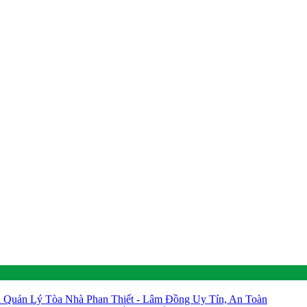
Quản Lý Tòa Nhà Phan Thiết - Lâm Đồng Uy Tín, An Toàn