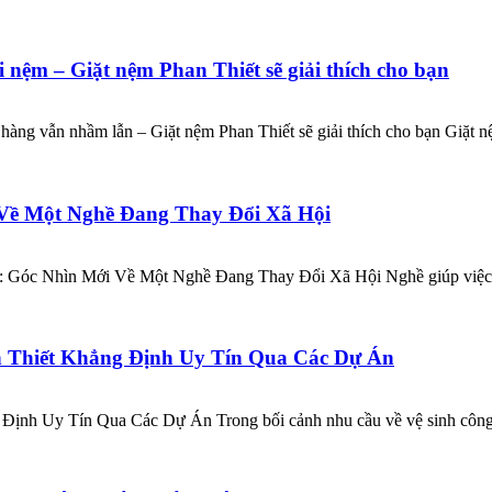
nệm – Giặt nệm Phan Thiết sẽ giải thích cho bạn
àng vẫn nhầm lẫn – Giặt nệm Phan Thiết sẽ giải thích cho bạn Giặt 
 Về Một Nghề Đang Thay Đổi Xã Hội
: Góc Nhìn Mới Về Một Nghề Đang Thay Đổi Xã Hội Nghề giúp việc:
n Thiết Khẳng Định Uy Tín Qua Các Dự Án
Định Uy Tín Qua Các Dự Án Trong bối cảnh nhu cầu về vệ sinh công