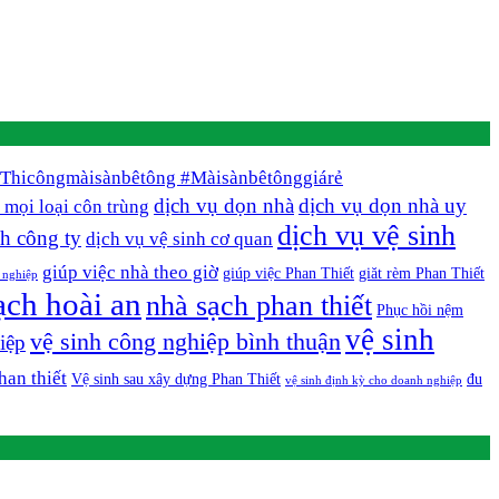
Thicôngmàisànbêtông #Màisànbêtônggiárẻ
dịch vụ dọn nhà
dịch vụ dọn nhà uy
 mọi loại côn trùng
dịch vụ vệ sinh
nh công ty
dịch vụ vệ sinh cơ quan
giúp việc nhà theo giờ
giúp việc Phan Thiết
giăt rèm Phan Thiết
 nghiệp
ạch hoài an
nhà sạch phan thiết
Phục hồi nệm
vệ sinh
vệ sinh công nghiệp bình thuận
iệp
han thiết
Vệ sinh sau xây dựng Phan Thiết
đu
vệ sinh định kỳ cho doanh nghiệp