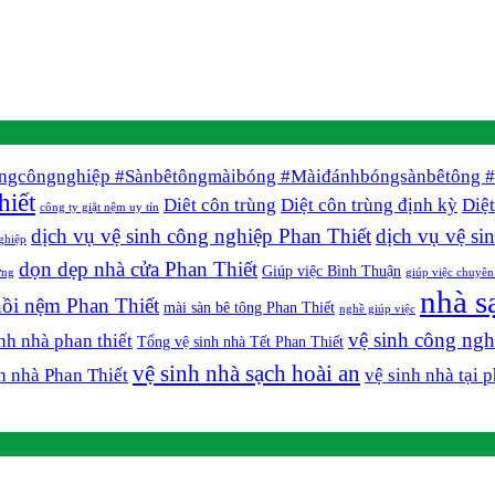
ngcôngnghiệp #Sànbêtôngmàibóng #Màiđánhbóngsànbêtông #
hiết
Diêt côn trùng
Diệt côn trùng định kỳ
Diệt
công ty giặt nệm uy tín
dịch vụ vệ sinh công nghiệp Phan Thiết
dịch vụ vệ si
ghiệp
dọn dẹp nhà cửa Phan Thiết
Giúp việc Bình Thuận
ựng
giúp việc chuyên
nhà s
hồi nệm Phan Thiết
mài sàn bê tông Phan Thiết
nghề giúp việc
vệ sinh công ngh
nh nhà phan thiết
Tổng vệ sinh nhà Tết Phan Thiết
vệ sinh nhà sạch hoài an
h nhà Phan Thiết
vệ sinh nhà tại p