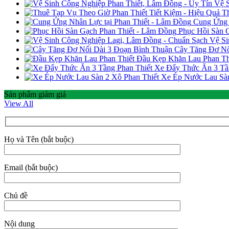
Vệ S
T
Cung Ứng 
Phục Hồi Sàn 
Vệ Si
Cây Tăng Đơ Nố
Đầu Kẹp Khăn Lau Phan Th
Xe Đẩy Thức Ăn 3 Tầ
Xe Ép Nước Lau Sàn
Sản phẩm giảm giá
View All
Họ và Tên (bắt buộc)
Email (bắt buộc)
Chủ đề
Nội dung