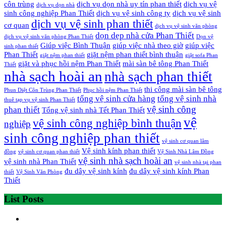
côn trùng
dịch vụ dọn nhà uy tín phan thiết
dịch vụ vệ
dịch vụ dọn nhà
sinh công nghiệp Phan Thiết
dịch vụ vệ sinh công ty
dịch vụ vệ sinh
dịch vụ vệ sinh phan thiết
cơ quan
dịch vụ vệ sinh văn phòng
dọn dẹp nhà cửa Phan Thiết
dịch vụ vệ sinh văn phòng Phan Thiết
Dọn vệ
Giúp việc Bình Thuận
giúp việc nhà theo giờ
giúp việc
sinh phan thiết
Phan Thiết
giặt nệm phan thiết bình thuận
giặt nệm phan thiết
giặt sofa Phan
giặt và phục hồi nệm Phan Thiết
mài sàn bê tông Phan Thiết
Thiết
nhà sạch hoài an
nhà sạch phan thiết
thi công mài sàn bê tông
Phun Diệt Côn Trùng Phan Thiết
Phục hồi nệm Phan Thiết
tổng vệ sinh cửa hàng
tổng vệ sinh nhà
thuê tạp vụ vệ sinh Phan Thiết
vệ sinh công
phan thiết
Tổng vệ sinh nhà Tết Phan Thiết
vệ
vệ sinh công nghiệp bình thuận
nghiệp
sinh công nghiệp phan thiết
vệ sinh cơ quan lâm
Vệ sinh kính phan thiết
đồng
vệ sinh cơ quan phan thiết
Vệ Sinh Nhà Lâm Đồng
vệ sinh nhà sạch hoài an
vệ sinh nhà Phan Thiết
vệ sinh nhà tại phan
đu dây vệ sinh kính
đu dây vệ sinh kính Phan
thiết
Vệ Sinh Văn Phòng
Thiết
List Posts