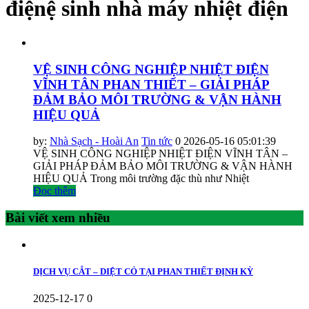
điệnệ sinh nhà máy nhiệt điện
VỆ SINH CÔNG NGHIỆP NHIỆT ĐIỆN
VĨNH TÂN PHAN THIẾT – GIẢI PHÁP
ĐẢM BẢO MÔI TRƯỜNG & VẬN HÀNH
HIỆU QUẢ
by:
Nhà Sạch - Hoài An
Tin tức
0
2026-05-16 05:01:39
VỆ SINH CÔNG NGHIỆP NHIỆT ĐIỆN VĨNH TÂN –
GIẢI PHÁP ĐẢM BẢO MÔI TRƯỜNG & VẬN HÀNH
HIỆU QUẢ Trong môi trường đặc thù như Nhiệt
Đọc thêm
Bài viết xem nhiều
DỊCH VỤ CẮT – DIỆT CỎ TẠI PHAN THIẾT ĐỊNH KỲ
2025-12-17
0