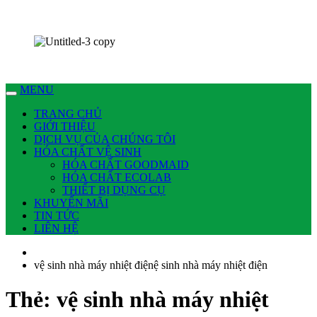
Chúng tôi có thể làm nhiều việc cho bạn !
Dịch vụ Nhà Sạch Phan Thiết – Hoài An
MENU
TRANG CHỦ
GIỚI THIỆU
DỊCH VỤ CỦA CHÚNG TÔI
HÓA CHẤT VỆ SINH
HÓA CHẤT GOODMAID
HÓA CHẤT ECOLAB
THIẾT BỊ DỤNG CỤ
KHUYẾN MÃI
TIN TỨC
LIÊN HỆ
vệ sinh nhà máy nhiệt điệnệ sinh nhà máy nhiệt điện
Thẻ:
vệ sinh nhà máy nhiệt