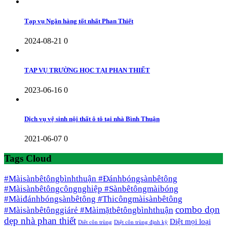
Tạp vụ Ngân hàng tốt nhất Phan Thiết
2024-08-21
0
TẠP VỤ TRƯỜNG HỌC TẠI PHAN THIẾT
2023-06-16
0
Dịch vụ vệ sinh nội thất ô tô tại nhà Bình Thuận
2021-06-07
0
Tags Cloud
#Màisànbêtôngbìnhthuận #Đánhbóngsànbêtông
#Màisànbêtôngcôngnghiệp #Sànbêtôngmàibóng
#Màiđánhbóngsànbêtông #Thicôngmàisànbêtông
combo dọn
#Màisànbêtônggiárẻ #Màimặtbêtôngbìnhthuận
dẹp nhà phan thiết
Diệt mọi loại
Diêt côn trùng
Diệt côn trùng định kỳ