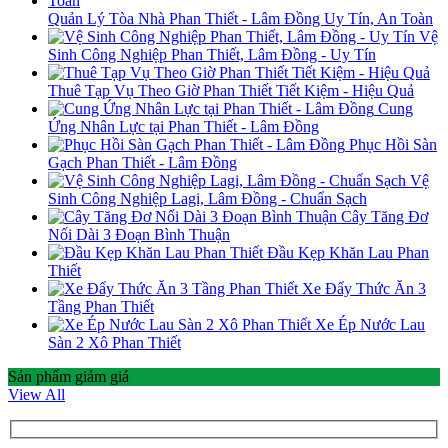
Quản Lý Tòa Nhà Phan Thiết - Lâm Đồng Uy Tín, An Toàn
Vệ
Sinh Công Nghiệp Phan Thiết, Lâm Đồng - Uy Tín
Thuê Tạp Vụ Theo Giờ Phan Thiết Tiết Kiệm - Hiệu Quả
Cung
Ứng Nhân Lực tại Phan Thiết - Lâm Đồng
Phục Hồi Sàn
Gạch Phan Thiết - Lâm Đồng
Vệ
Sinh Công Nghiệp Lagi, Lâm Đồng - Chuẩn Sạch
Cây Tăng Đơ
Nối Dài 3 Đoạn Bình Thuận
Đầu Kẹp Khăn Lau Phan
Thiết
Xe Đẩy Thức Ăn 3
Tầng Phan Thiết
Xe Ép Nước Lau
Sàn 2 Xô Phan Thiết
Sản phẩm giảm giá
View All