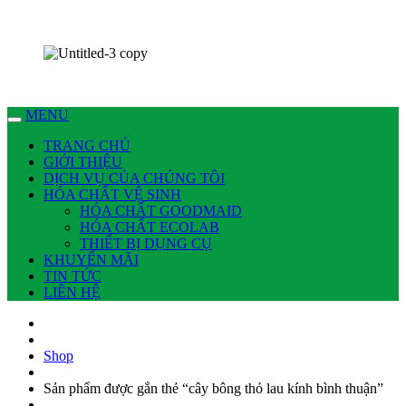
Chúng tôi có thể làm nhiều việc cho bạn !
Dịch vụ Nhà Sạch Phan Thiết – Hoài An
MENU
TRANG CHỦ
GIỚI THIỆU
DỊCH VỤ CỦA CHÚNG TÔI
HÓA CHẤT VỆ SINH
HÓA CHẤT GOODMAID
HÓA CHẤT ECOLAB
THIẾT BỊ DỤNG CỤ
KHUYẾN MÃI
TIN TỨC
LIÊN HỆ
Shop
Sản phẩm được gắn thẻ “cây bông thỏ lau kính bình thuận”