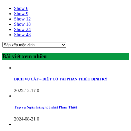
Show 6
Show 9
Show 12
Show 18
Show 24
Show 48
Bài viết xem nhiều
DỊCH VỤ CẮT – DIỆT CỎ TẠI PHAN THIẾT ĐỊNH KỲ
2025-12-17
0
Tạp vụ Ngân hàng tốt nhất Phan Thiết
2024-08-21
0