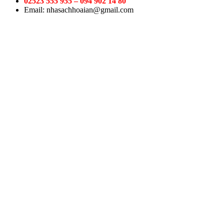
02523 555 955 – 094 902 14 80
Email: nhasachhoaian@gmail.com