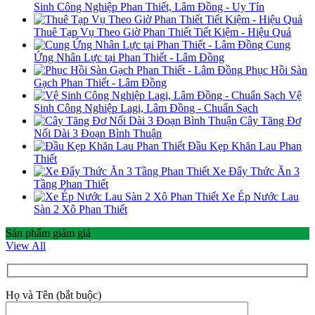
Sinh Công Nghiệp Phan Thiết, Lâm Đồng - Uy Tín
Thuê Tạp Vụ Theo Giờ Phan Thiết Tiết Kiệm - Hiệu Quả
Cung
Ứng Nhân Lực tại Phan Thiết - Lâm Đồng
Phục Hồi Sàn
Gạch Phan Thiết - Lâm Đồng
Vệ
Sinh Công Nghiệp Lagi, Lâm Đồng - Chuẩn Sạch
Cây Tăng Đơ
Nối Dài 3 Đoạn Bình Thuận
Đầu Kẹp Khăn Lau Phan
Thiết
Xe Đẩy Thức Ăn 3
Tầng Phan Thiết
Xe Ép Nước Lau
Sàn 2 Xô Phan Thiết
Sản phẩm giảm giá
View All
Họ và Tên (bắt buộc)