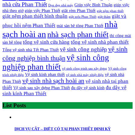
nhà cửa Phan Thiết
Giúp việc Bình Thuận
giúp việc
Dọn dẹp nhà máy
nhà theo giờ
giúp việc Phan Thiết
giăt rèm Phan Thiết
giặt nệm phan thiết
giặt nệm phan thiết bình thuận
giặt và
giặt sofa Phan Thiết
giặt thảm
nhà
phục hồi nệm Phan Thiết
mài sàn bê tông Phan Thiết
sạch hoài an
nhà sạch phan thiết
thi công mài
tổng vệ sinh cửa hàng
tổng vệ sinh nhà phan thiết
sàn bê tông
vệ sinh
vệ sinh công nghiệp
Tổng vệ sinh nhà Tết Phan Thiết
vệ sinh công
công nghiệp bình thuận
nghiệp phan thiết
vệ sinh công trinh sau xây dựng
Vệ sinh công
Vệ sinh kính phan thiết
vệ sinh nhà
trình nhiệt điện
vệ sinh nhà máy nhiệt điện
vệ sinh nhà sạch hoài an
vệ sinh nhà tại phan
Phan Thiết
thiết
đu dây vệ
Vệ sinh sau xây dựng Phan Thiết
đu dây vệ sinh kính
sinh kính Phan Thiết
List Posts
DỊCH VỤ CẮT – DIỆT CỎ TẠI PHAN THIẾT ĐỊNH KỲ