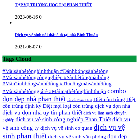
TẠP VỤ TRƯỜNG HỌC TẠI PHAN THIẾT
2023-06-16
0
Dịch vụ vệ sinh nội thất ô tô tại nhà Bình Thuận
2021-06-07
0
Tags Cloud
#Màisànbêtôngbìnhthuận #Đánhbóngsànbêtông
#Màisànbêtôngcôngnghiệp #Sànbêtôngmàibóng
#Màiđánhbóngsànbêtông #Thicôngmàisànbêtông
combo
#Màisànbêtônggiárẻ #Màimặtbêtôngbìnhthuận
dọn dẹp nhà phan thiết
Diêt côn trùng
Diệt
Cắt cỏ Phan Thiêt
côn trùng định kỳ
Diệt mọi loại côn trùng
dịch vụ dọn nhà
dịch vụ dọn nhà uy tín phan thiết
dịch vụ làm sạch chuyên
dịch vụ vệ sinh công nghiệp Phan Thiết
dịch vụ
nghiệp
dịch vụ vệ
vệ sinh công ty
dịch vụ vệ sinh cơ quan
sinh phan thiết
dọn dẹp
dịch vụ vệ sinh văn phòng