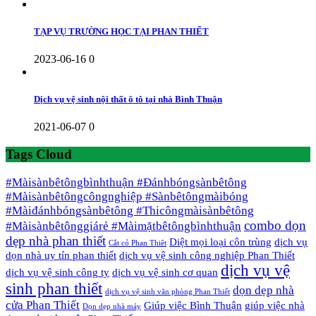
TẠP VỤ TRƯỜNG HỌC TẠI PHAN THIẾT
2023-06-16
0
Dịch vụ vệ sinh nội thất ô tô tại nhà Bình Thuận
2021-06-07
0
Tags Cloud
#Màisànbêtôngbìnhthuận #Đánhbóngsànbêtông
#Màisànbêtôngcôngnghiệp #Sànbêtôngmàibóng
#Màiđánhbóngsànbêtông #Thicôngmàisànbêtông
combo dọn
#Màisànbêtônggiárẻ #Màimặtbêtôngbìnhthuận
dẹp nhà phan thiết
Diệt mọi loại côn trùng
dịch vụ
Cắt cỏ Phan Thiêt
dọn nhà uy tín phan thiết
dịch vụ vệ sinh công nghiệp Phan Thiết
dịch vụ vệ
dịch vụ vệ sinh công ty
dịch vụ vệ sinh cơ quan
sinh phan thiết
dọn dẹp nhà
dịch vụ vệ sinh văn phòng Phan Thiết
cửa Phan Thiết
Giúp việc Bình Thuận
giúp việc nhà
Dọn dẹp nhà máy