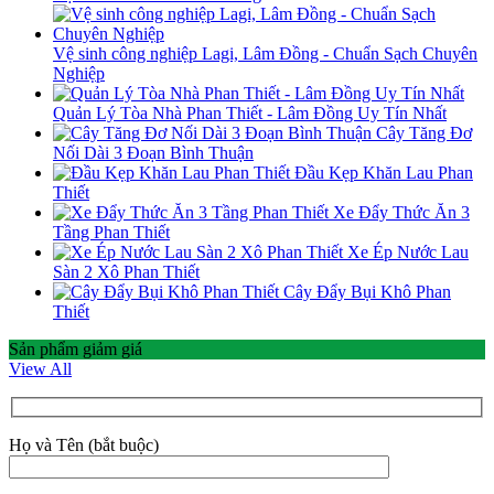
Vệ sinh công nghiệp Lagi, Lâm Đồng - Chuẩn Sạch Chuyên
Nghiệp
Quản Lý Tòa Nhà Phan Thiết - Lâm Đồng Uy Tín Nhất
Cây Tăng Đơ
Nối Dài 3 Đoạn Bình Thuận
Đầu Kẹp Khăn Lau Phan
Thiết
Xe Đẩy Thức Ăn 3
Tầng Phan Thiết
Xe Ép Nước Lau
Sàn 2 Xô Phan Thiết
Cây Đẩy Bụi Khô Phan
Thiết
Sản phẩm giảm giá
View All
Họ và Tên (bắt buộc)