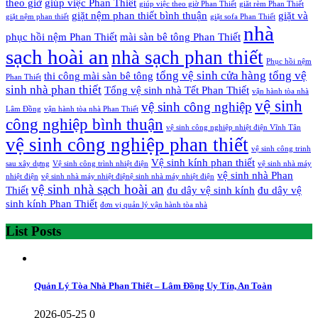
theo giờ
giúp việc Phan Thiết
giúp việc theo giờ Phan Thiết
giăt rèm Phan Thiết
giặt nệm phan thiết bình thuận
giặt và
giặt nệm phan thiết
giặt sofa Phan Thiết
nhà
phục hồi nệm Phan Thiết
mài sàn bê tông Phan Thiết
sạch hoài an
nhà sạch phan thiết
Phục hồi nệm
tổng vệ sinh cửa hàng
tổng vệ
thi công mài sàn bê tông
Phan Thiết
sinh nhà phan thiết
Tổng vệ sinh nhà Tết Phan Thiết
vận hành tòa nhà
vệ sinh
vệ sinh công nghiệp
Lâm Đồng
vận hành tòa nhà Phan Thiết
công nghiệp bình thuận
vệ sinh công nghiệp nhiệt điện Vĩnh Tân
vệ sinh công nghiệp phan thiết
vệ sinh công trinh
Vệ sinh kính phan thiết
sau xây dựng
Vệ sinh công trình nhiệt điện
vệ sinh nhà máy
vệ sinh nhà Phan
nhiệt điện
vệ sinh nhà máy nhiệt điệnệ sinh nhà máy nhiệt điện
vệ sinh nhà sạch hoài an
Thiết
đu dây vệ sinh kính
đu dây vệ
sinh kính Phan Thiết
đơn vị quản lý vận hành tòa nhà
List Posts
Quản Lý Tòa Nhà Phan Thiết – Lâm Đồng Uy Tín, An Toàn
2026-05-25
0