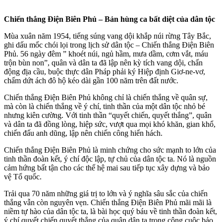
Chiến thắng Điện Biên Phủ – Bản hùng ca bất diệt của dân tộc
Mùa xuân năm 1954, tiếng súng vang dội khắp núi rừng Tây Bắc,
ghi dấu mốc chói lọi trong lịch sử dân tộc – Chiến thắng Điện Biên
Phủ. 56 ngày đêm ” khoét núi, ngủ hầm, mưa dầm, cơm vắt, máu
trộn bùn non”, quân và dân ta đã lập nên kỳ tích vang dội, chấn
động địa cầu, buộc thực dân Pháp phải ký Hiệp định Giơ-ne-vơ,
chấm dứt ách đô hộ kéo dài gần 100 năm trên đất nước.
Chiến thắng Điện Biên Phủ không chỉ là chiến thắng về quân sự,
mà còn là chiến thắng về ý chí, tinh thần của một dân tộc nhỏ bé
nhưng kiên cường. Với tinh thần “quyết chiến, quyết thắng”, quân
và dân ta đã đồng lòng, hiệp sức, vượt qua mọi khó khăn, gian khổ,
chiến đấu anh dũng, lập nên chiến công hiển hách.
Chiến thắng Điện Biên Phủ là minh chứng cho sức mạnh to lớn của
tinh thần đoàn kết, ý chí độc lập, tự chủ của dân tộc ta. Nó là nguồn
cảm hứng bất tận cho các thế hệ mai sau tiếp tục xây dựng và bảo
vệ Tổ quốc.
Trải qua 70 năm những giá trị to lớn và ý nghĩa sâu sắc của chiến
thắng vẫn còn nguyên vẹn. Chiến thắng Điện Biên Phủ mãi mãi là
niềm tự hào của dân tộc ta, là bài học quý báu về tinh thần đoàn kết,
ý chí quyết chiến quyết thắng của quân dân ta trong công cuộc bảo