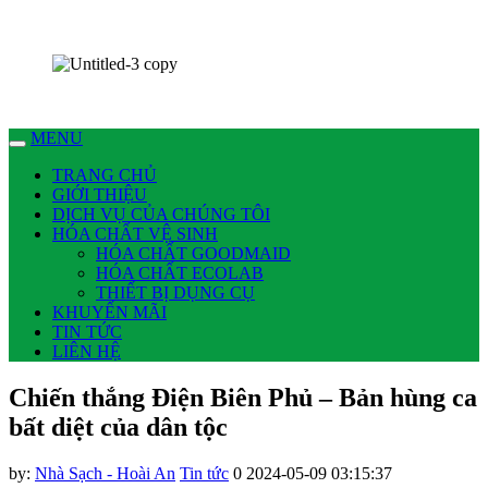
Chúng tôi có thể làm nhiều việc cho bạn !
Dịch vụ Nhà Sạch Phan Thiết – Hoài An
MENU
TRANG CHỦ
GIỚI THIỆU
DỊCH VỤ CỦA CHÚNG TÔI
HÓA CHẤT VỆ SINH
HÓA CHẤT GOODMAID
HÓA CHẤT ECOLAB
THIẾT BỊ DỤNG CỤ
KHUYẾN MÃI
TIN TỨC
LIÊN HỆ
Chiến thắng Điện Biên Phủ – Bản hùng ca
bất diệt của dân tộc
by:
Nhà Sạch - Hoài An
Tin tức
0
2024-05-09 03:15:37