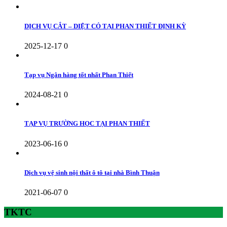
DỊCH VỤ CẮT – DIỆT CỎ TẠI PHAN THIẾT ĐỊNH KỲ
2025-12-17
0
Tạp vụ Ngân hàng tốt nhất Phan Thiết
2024-08-21
0
TẠP VỤ TRƯỜNG HỌC TẠI PHAN THIẾT
2023-06-16
0
Dịch vụ vệ sinh nội thất ô tô tại nhà Bình Thuận
2021-06-07
0
TKTC