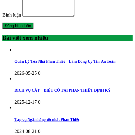
Bình luận
Bài viết xem nhiều
Quản Lý Tòa Nhà Phan Thiết – Lâm Đồng Uy Tín, An Toàn
2026-05-25
0
DỊCH VỤ CẮT – DIỆT CỎ TẠI PHAN THIẾT ĐỊNH KỲ
2025-12-17
0
Tạp vụ Ngân hàng tốt nhất Phan Thiết
2024-08-21
0