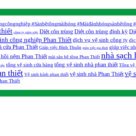
ngcôngnghiệp #Sànbêtôngmàibóng #Màiđánhbóngsànbêtông #
hiết
Diêt côn trùng
Diệt côn trùng định kỳ
Di
công ty giúp việc
sinh công nghiệp Phan Thiết
dịch vụ vệ sinh công ty
dịc
à cửa Phan Thiết
giúp việc nh
Giúp việc Bình Thuận
giúp việc gia đình
nhà sạch 
c hồi nệm Phan Thiết
mài sàn bê tông Phan Thiết
tổng vệ sinh nhà phan thiết
tổng vệ sinh cửa hàng
Tổng vệ 
việc
n thiết
vệ 
vệ sinh nhà Phan Thiết
Vệ sinh kính phan thiết
Phan Thiết