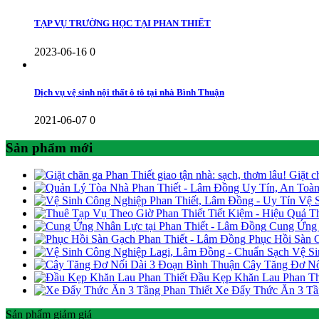
TẠP VỤ TRƯỜNG HỌC TẠI PHAN THIẾT
2023-06-16
0
Dịch vụ vệ sinh nội thất ô tô tại nhà Bình Thuận
2021-06-07
0
Sản phẩm mới
Giặt c
Vệ S
T
Cung Ứng 
Phục Hồi Sàn 
Vệ Si
Cây Tăng Đơ Nố
Đầu Kẹp Khăn Lau Phan Th
Xe Đẩy Thức Ăn 3 Tầ
Sản phẩm giảm giá