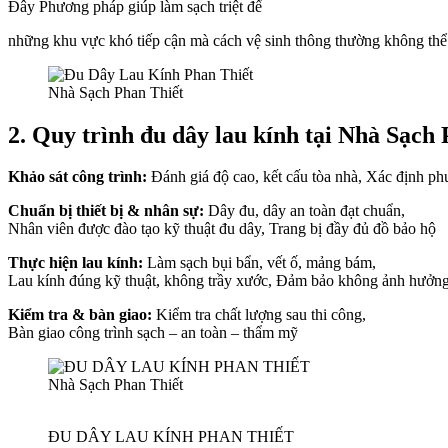
Đây Phương pháp giúp làm sạch triệt để
những khu vực khó tiếp cận mà cách vệ sinh thông thường không thể 
Nhà Sạch Phan Thiết
2.
Quy trình đu dây lau kính tại
Nhà Sạch 
Khảo sát công trình
:
Đánh giá độ cao, kết cấu tòa nhà, Xác định ph
Chuẩn bị thiết bị & nhân sự
:
Dây đu, dây an toàn đạt chuẩn,
Nhân viên được đào tạo kỹ thuật đu dây, Trang bị đầy đủ đồ bảo hộ
Thực hiện lau kính
:
Làm sạch bụi bẩn, vết ố, mảng bám,
Lau kính đúng kỹ thuật, không trầy xước, Đảm bảo không ảnh hưởng 
Kiểm tra & bàn giao
:
Kiểm tra chất lượng sau thi công,
Bàn giao công trình sạch – an toàn – thẩm mỹ
Nhà Sạch Phan Thiết
ĐU DÂY LAU KÍNH PHAN THIẾT