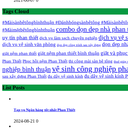
2021-06-07
0
Tags Cloud
#Màisànbêtôngbìnhthuận #Đánhbóngsànbêtông #Màisànbêtô
combo dọn dẹp nhà phan t
#Màimặtbêtôngbìnhthuận
dịch vụ vệ 
uy tín phan thiết
dịch vụ làm sạch chuyên nghiệp
dọn dẹp nh
dịch vụ vệ sinh văn phòng
dọn dẹp công trình sau xây dựng
giặt và phụ
giặt nệm phan thiết bình thuận
giặt nệm phan thiết
Phan Thiết
Phục hồi nệm Phan Thiết
thi công mài sàn bê tông
thuê giúp 
vệ sinh công nghiệp pha
nghiệp bình thuận
đu dây vệ sinh kính 
sau xây dựng Phan Thiết
đu dây vệ sinh kính
List Posts
Tạp vụ Ngân hàng tốt nhất Phan Thiết
2024-08-21
0