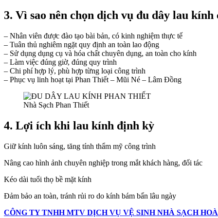
3.
Vì sao nên chọn dịch vụ đu dây lau kính
– Nhân viên được đào tạo bài bản, có kinh nghiệm thực tế
– Tuân thủ nghiêm ngặt quy định an toàn lao động
– Sử dụng dụng cụ và hóa chất chuyên dụng, an toàn cho kính
– Làm việc đúng giờ, đúng quy trình
– Chi phí hợp lý, phù hợp từng loại công trình
– Phục vụ linh hoạt tại Phan Thiết – Mũi Né – Lâm Đồng
Nhà Sạch Phan Thiết
4.
Lợi ích khi lau kính định kỳ
Giữ kính luôn sáng, tăng tính thẩm mỹ công trình
Nâng cao hình ảnh chuyên nghiệp trong mắt khách hàng, đối tác
Kéo dài tuổi thọ bề mặt kính
Đảm bảo an toàn, tránh rủi ro do kính bám bẩn lâu ngày
CÔNG TY TNHH MTV DỊCH VỤ VỆ SINH NHÀ SẠCH HOÀI