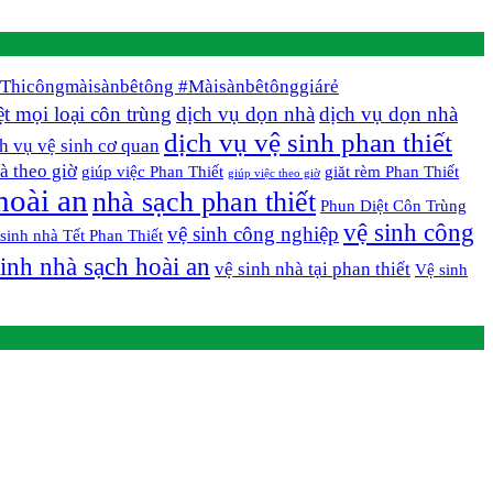
Thicôngmàisànbêtông #Màisànbêtônggiárẻ
ệt mọi loại côn trùng
dịch vụ dọn nhà
dịch vụ dọn nhà
dịch vụ vệ sinh phan thiết
h vụ vệ sinh cơ quan
à theo giờ
giúp việc Phan Thiết
giăt rèm Phan Thiết
giúp việc theo giờ
hoài an
nhà sạch phan thiết
Phun Diệt Côn Trùng
vệ sinh công
vệ sinh công nghiệp
sinh nhà Tết Phan Thiết
sinh nhà sạch hoài an
vệ sinh nhà tại phan thiết
Vệ sinh