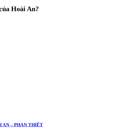
 của Hoài An?
 AN – PHAN THIẾT