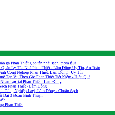
hăn ga Phan Thiết giao tận nhà: sạch, thơm lâu!
Quản Lý Tòa Nhà Phan Thiết - Lâm Đồng Uy Tín, An Toàn
inh Công Nghiệp Phan Thiết, Lâm Đồng - Uy Tín
huê Tạp Vụ Theo Giờ Phan Thiết Tiết Kiệm - Hiệu Quả
Nhân Lực tại Phan Thiết - Lâm Đồng
Gạch Phan Thiết - Lâm Đồng
nh Công Nghiệp Lagi, Lâm Đồng - Chuẩn Sạch
i Dài 3 Đoạn Bình Thuận
iết
ng Phan Thiết