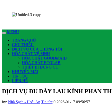
Chúng tôi có thể làm nhiều việc cho bạn !
MENU
TRANG CHỦ
GIỚI THIỆU
DỊCH VỤ CỦA CHÚNG TÔI
HÓA CHẤT VỆ SINH
HÓA CHẤT GOODMAID
HÓA CHẤT ECOLAB
THIẾT BỊ DỤNG CỤ
KHUYẾN MÃI
TIN TỨC
LIÊN HỆ
DỊCH VỤ ĐU DÂY LAU KÍNH PHAN TH
by:
Nhà Sạch - Hoài An
Tin tức
0
2026-01-17 09:56:57