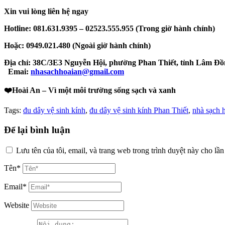
Xin vui lòng liên hệ ngay
Hotline: 081.631.9395 – 02523.555.955 (Trong giờ hành chính)
Hoặc: 0949.021.480 (Ngoài giờ hành chính)
Địa chỉ: 38C/3E3 Nguyễn Hội, phường Phan Thiết, tỉnh Lâm Đ
Emai:
nhasachhoaian@gmail.com
❤️
Hoài An – Vì một môi trường sống sạch và xanh
Tags:
đu dây vệ sinh kính
,
đu dây vệ sinh kính Phan Thiết
,
nhà sạch 
Để lại bình luận
Lưu tên của tôi, email, và trang web trong trình duyệt này cho lần 
Tên*
Email*
Website