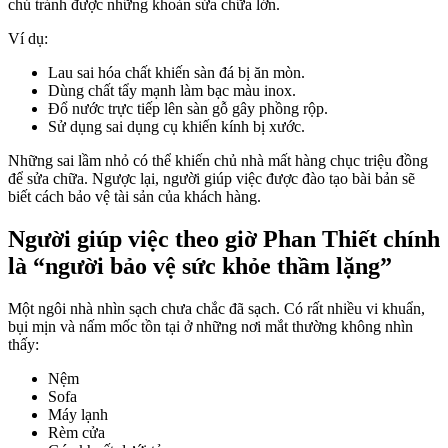
chủ tránh được những khoản sửa chữa lớn.
Ví dụ:
Lau sai hóa chất khiến sàn đá bị ăn mòn.
Dùng chất tẩy mạnh làm bạc màu inox.
Đổ nước trực tiếp lên sàn gỗ gây phồng rộp.
Sử dụng sai dụng cụ khiến kính bị xước.
Những sai lầm nhỏ có thể khiến chủ nhà mất hàng chục triệu đồng
để sửa chữa. Ngược lại, người giúp việc được đào tạo bài bản sẽ
biết cách bảo vệ tài sản của khách hàng.
Người giúp việc theo giờ Phan Thiết chính
là “người bảo vệ sức khỏe thầm lặng”
Một ngôi nhà nhìn sạch chưa chắc đã sạch. Có rất nhiều vi khuẩn,
bụi mịn và nấm mốc tồn tại ở những nơi mắt thường không nhìn
thấy:
Nệm
Sofa
Máy lạnh
Rèm cửa