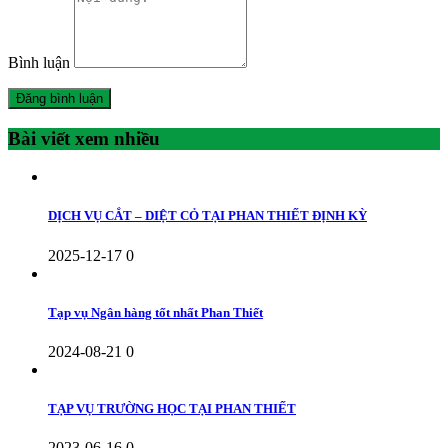
Bình luận
Bài viết xem nhiều
DỊCH VỤ CẮT – DIỆT CỎ TẠI PHAN THIẾT ĐỊNH KỲ
2025-12-17
0
Tạp vụ Ngân hàng tốt nhất Phan Thiết
2024-08-21
0
TẠP VỤ TRƯỜNG HỌC TẠI PHAN THIẾT
2023-06-16
0