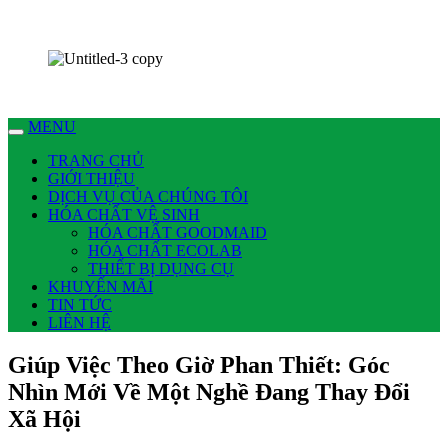
Chúng tôi có thể làm nhiều việc cho bạn !
Dịch vụ Nhà Sạch Phan Thiết – Hoài An
MENU
TRANG CHỦ
GIỚI THIỆU
DỊCH VỤ CỦA CHÚNG TÔI
HÓA CHẤT VỆ SINH
HÓA CHẤT GOODMAID
HÓA CHẤT ECOLAB
THIẾT BỊ DỤNG CỤ
KHUYẾN MÃI
TIN TỨC
LIÊN HỆ
Giúp Việc Theo Giờ Phan Thiết: Góc
Nhìn Mới Về Một Nghề Đang Thay Đổi
Xã Hội