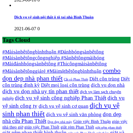
Dịch vụ vệ sinh nội thất ô tô tại nhà Bình Thuận
2021-06-07
0
Tags Cloud
#Màisànbêtôngbìnhthuận #Đánhbóngsànbêtông
#Màisànbêtôngcôngnghiệp #Sànbêtôngmàibóng
#Màiđánhbóngsànbêtông #Thicôngmàisànbêtông
combo
#Màisànbêtônggiárẻ #Màimặtbêtôngbìnhthuận
dọn dẹp nhà phan thiết
Diêt côn trùng
Diệt
Cắt cỏ Phan Thiêt
côn trùng định kỳ
Diệt mọi loại côn trùng
dịch vụ dọn nhà
dịch vụ dọn nhà uy tín phan thiết
dịch vụ làm sạch chuyên
dịch vụ vệ sinh công nghiệp Phan Thiết
dịch vụ
nghiệp
dịch vụ vệ
vệ sinh công ty
dịch vụ vệ sinh cơ quan
sinh phan thiết
dọn dẹp
dịch vụ vệ sinh văn phòng
nhà cửa Phan Thiết
Giúp việc Bình Thuận
giúp việc
Dọn dẹp nhà máy
nhà theo giờ
giúp việc Phan Thiết
giăt rèm Phan Thiết
giặt nệm phan thiết
giặt nệm phan thiết bình thuận
giặt và