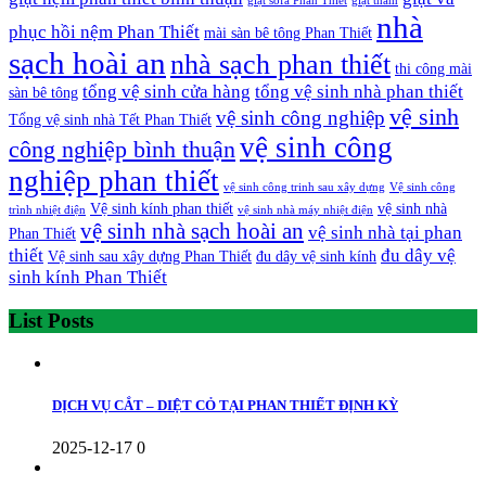
giặt sofa Phan Thiết
giặt thảm
nhà
phục hồi nệm Phan Thiết
mài sàn bê tông Phan Thiết
sạch hoài an
nhà sạch phan thiết
thi công mài
tổng vệ sinh cửa hàng
tổng vệ sinh nhà phan thiết
sàn bê tông
vệ sinh
vệ sinh công nghiệp
Tổng vệ sinh nhà Tết Phan Thiết
vệ sinh công
công nghiệp bình thuận
nghiệp phan thiết
vệ sinh công trinh sau xây dựng
Vệ sinh công
Vệ sinh kính phan thiết
vệ sinh nhà
trình nhiệt điện
vệ sinh nhà máy nhiệt điện
vệ sinh nhà sạch hoài an
vệ sinh nhà tại phan
Phan Thiết
thiết
đu dây vệ
Vệ sinh sau xây dựng Phan Thiết
đu dây vệ sinh kính
sinh kính Phan Thiết
List Posts
DỊCH VỤ CẮT – DIỆT CỎ TẠI PHAN THIẾT ĐỊNH KỲ
2025-12-17
0