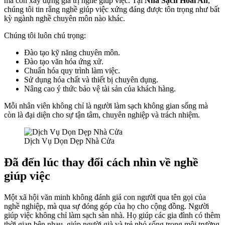
mà còn xây dựng giá trị nghề giúp việc. Tại
Nhà Sạch Hoài An
,
chúng tôi tin rằng nghề giúp việc xứng đáng được tôn trọng như bất
kỳ ngành nghề chuyên môn nào khác.
Chúng tôi luôn chú trọng:
Đào tạo kỹ năng chuyên môn.
Đào tạo văn hóa ứng xử.
Chuẩn hóa quy trình làm việc.
Sử dụng hóa chất và thiết bị chuyên dụng.
Nâng cao ý thức bảo vệ tài sản của khách hàng.
Mỗi nhân viên không chỉ là người làm sạch không gian sống mà
còn là đại diện cho sự tận tâm, chuyên nghiệp và trách nhiệm.
Dịch Vụ Dọn Dẹp Nhà Cửa
Đã đến lúc thay đổi cách nhìn về nghề
giúp việc
Một xã hội văn minh không đánh giá con người qua tên gọi của
nghề nghiệp, mà qua sự đóng góp của họ cho cộng đồng. Người
giúp việc không chỉ làm sạch sàn nhà. Họ giúp các gia đình có thêm
thời gian bên nhau, giúp người già và trẻ nhỏ sống trong môi trường