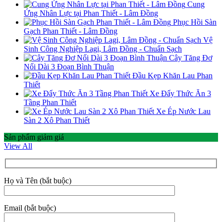
Cung
Ứng Nhân Lực tại Phan Thiết - Lâm Đồng
Phục Hồi Sàn
Gạch Phan Thiết - Lâm Đồng
Vệ
Sinh Công Nghiệp Lagi, Lâm Đồng - Chuẩn Sạch
Cây Tăng Đơ
Nối Dài 3 Đoạn Bình Thuận
Đầu Kẹp Khăn Lau Phan
Thiết
Xe Đẩy Thức Ăn 3
Tầng Phan Thiết
Xe Ép Nước Lau
Sàn 2 Xô Phan Thiết
Sản phẩm giảm giá
View All
Họ và Tên (bắt buộc)
Email (bắt buộc)