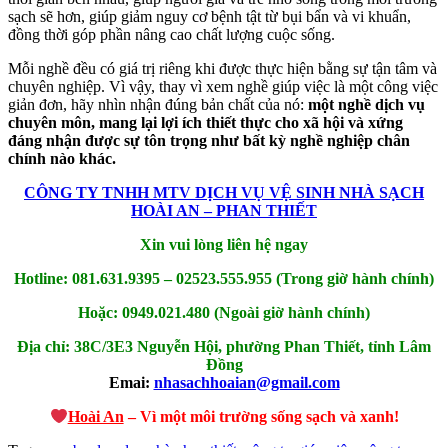
sạch sẽ hơn, giúp giảm nguy cơ bệnh tật từ bụi bẩn và vi khuẩn,
đồng thời góp phần nâng cao chất lượng cuộc sống.
Mỗi nghề đều có giá trị riêng khi được thực hiện bằng sự tận tâm và
chuyên nghiệp. Vì vậy, thay vì xem nghề giúp việc là một công việc
giản đơn, hãy nhìn nhận đúng bản chất của nó:
một nghề dịch vụ
chuyên môn, mang lại lợi ích thiết thực cho xã hội và xứng
đáng nhận được sự tôn trọng như bất kỳ nghề nghiệp chân
chính nào khác.
CÔNG TY TNHH MTV DỊCH VỤ VỆ SINH NHÀ SẠCH
HOÀI AN – PHAN THIẾT
Xin vui lòng liên hệ ngay
Hotline: 081.631.9395 – 02523.555.955 (Trong giờ hành chính)
Hoặc: 0949.021.480 (Ngoài giờ hành chính)
Địa chỉ: 38C/3E3 Nguyễn Hội, phường Phan Thiết, tỉnh Lâm
Đồng
Emai:
nhasachhoaian@gmail.com
Hoài An
– Vì một môi trường sống sạch và xanh!