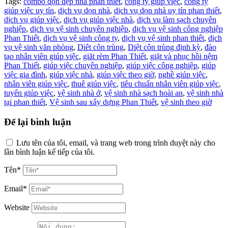
Tags:
combo dọn dẹp nhà phan thiết
,
công ty giúp việc
,
công ty
giúp việc uy tín
,
dịch vụ dọn nhà
,
dịch vụ dọn nhà uy tín phan thiết
,
dịch vụ giúp việc
,
dịch vụ giúp việc nhà
,
dịch vụ làm sạch chuyên
nghiệp
,
dịch vụ vệ sinh chuyên nghiệp
,
dịch vụ vệ sinh công nghiệp
Phan Thiết
,
dịch vụ vệ sinh công ty
,
dịch vụ vệ sinh phan thiết
,
dịch
vụ vệ sinh văn phòng
,
Diêt côn trùng
,
Diệt côn trùng định kỳ
,
đào
tạo nhân viên giúp việc
,
giăt rèm Phan Thiết
,
giặt và phục hồi nệm
Phan Thiết
,
giúp việc chuyên nghiệp
,
giúp việc công nghiệp
,
giúp
việc gia đình
,
giúp việc nhà
,
giúp việc theo giờ
,
nghề giúp việc
,
nhân viên giúp việc
,
thuê giúp việc
,
tiêu chuẩn nhân viên giúp việc
,
tuyển giúp việc
,
vệ sinh nhà ở
,
vệ sinh nhà sạch hoài an
,
vệ sinh nhà
tại phan thiết
,
Vệ sinh sau xây dựng Phan Thiết
,
vệ sinh theo giờ
Để lại bình luận
Lưu tên của tôi, email, và trang web trong trình duyệt này cho
lần bình luận kế tiếp của tôi.
Tên*
Email*
Website