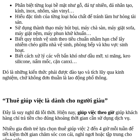
Phân biệt từng loại bề mặt như gỗ, đá tự nhiên, đá nhân tạo,
kính, inox, nhôm, sàn vinyl…
Hiểu đặc tính của từng loại hóa chất để tránh làm hư hỏng tài
sản.
Sử dụng thành thạo máy hút bụi, máy chà sàn, máy giặt sofa,
máy giặt nệm, máy phun khử khuẩn…
Biết quy trình vệ sinh theo tiêu chuẩn nhằm hạn chế lây
nhiễm chéo giữa nhà vệ sinh, phòng bếp và khu vực sinh
hoạt.
Biết cách xử lý các vết bẩn khó như dầu mỡ, xi măng, keo
silicone, nấm mốc, cặn canxi…
Đó là những kiến thức phải được đào tạo và tích lũy qua kinh
nghiệm, chứ không đơn thuần là lao động phổ thông.
“Thuê giúp việc là dành cho người giàu”
Đây là suy nghĩ đã lỗi thời. Hiện nay,
giúp việc theo giờ
giúp khách
hàng chỉ trả tiền cho đúng khoảng thời gian cần sử dụng dịch vụ.
Nhiều gia đình trẻ lựa chọn thuê giúp việc 2 đến 4 giờ mỗi tuần để
tiết kiệm thời gian chăm sóc con cái, nghỉ ngơi hoặc tập trung cho
công việc.