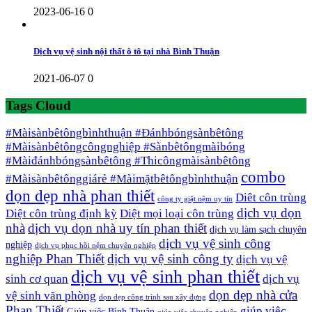
2023-06-16
0
Dịch vụ vệ sinh nội thất ô tô tại nhà Bình Thuận
2021-06-07
0
Tags Cloud
#Màisànbêtôngbìnhthuận #Đánhbóngsànbêtông
#Màisànbêtôngcôngnghiệp #Sànbêtôngmàibóng
#Màiđánhbóngsànbêtông #Thicôngmàisànbêtông
combo
#Màisànbêtônggiárẻ #Màimặtbêtôngbìnhthuận
dọn dẹp nhà phan thiết
Diêt côn trùng
công ty giặt nệm uy tín
dịch vụ dọn
Diệt côn trùng định kỳ
Diệt mọi loại côn trùng
nhà
dịch vụ dọn nhà uy tín phan thiết
dịch vụ làm sạch chuyên
dịch vụ vệ sinh công
nghiệp
dịch vụ phục hồi nệm chuyên nghiệp
nghiệp Phan Thiết
dịch vụ vệ sinh công ty
dịch vụ vệ
dịch vụ vệ sinh phan thiết
sinh cơ quan
dịch vụ
dọn dẹp nhà cửa
vệ sinh văn phòng
dọn dẹp công trình sau xây dựng
Phan Thiết
giúp việc
Giúp việc Bình Thuận