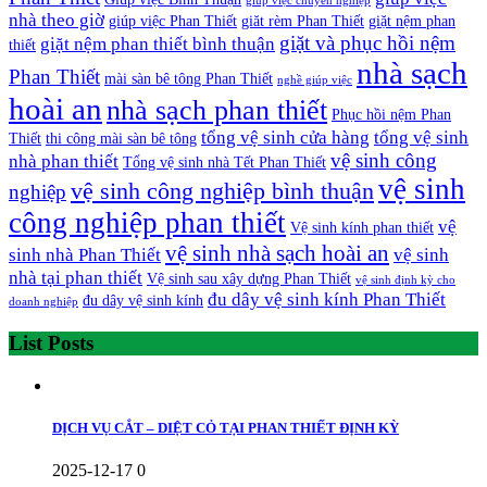
giúp việc chuyên nghiệp
nhà theo giờ
giúp việc Phan Thiết
giăt rèm Phan Thiết
giặt nệm phan
giặt và phục hồi nệm
giặt nệm phan thiết bình thuận
thiết
nhà sạch
Phan Thiết
mài sàn bê tông Phan Thiết
nghề giúp việc
hoài an
nhà sạch phan thiết
Phục hồi nệm Phan
tổng vệ sinh cửa hàng
tổng vệ sinh
Thiết
thi công mài sàn bê tông
vệ sinh công
nhà phan thiết
Tổng vệ sinh nhà Tết Phan Thiết
vệ sinh
vệ sinh công nghiệp bình thuận
nghiệp
công nghiệp phan thiết
vệ
Vệ sinh kính phan thiết
vệ sinh nhà sạch hoài an
sinh nhà Phan Thiết
vệ sinh
nhà tại phan thiết
Vệ sinh sau xây dựng Phan Thiết
vệ sinh định kỳ cho
đu dây vệ sinh kính Phan Thiết
đu dây vệ sinh kính
doanh nghiệp
List Posts
DỊCH VỤ CẮT – DIỆT CỎ TẠI PHAN THIẾT ĐỊNH KỲ
2025-12-17
0