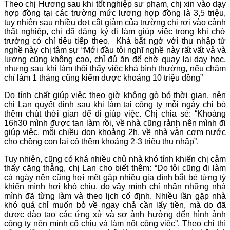
Theo chị Hương sau khi tốt nghiệp sư phạm, chị xin vào dạy
hợp đồng tại các trường mức lương hợp đồng là 3,5 triệu,
tuy nhiên sau nhiều đợt cắt giảm của trường chị rơi vào cảnh
thất nghiệp, chị đã đăng ký đi làm giúp việc trong khi chờ
trường có chỉ tiêu tiếp theo. Khá bất ngờ với thu nhập từ
nghề này chị tâm sự “Mới đầu tôi nghĩ nghề này rất vất vả và
lương cũng không cao, chỉ đủ ăn để chờ quay lại dạy học,
nhưng sau khi làm thôi thấy việc khá bình thường, nếu chăm
chỉ làm 1 tháng cũng kiếm được khoảng 10 triệu đồng”
Do tính chất giúp việc theo giờ không gò bó thời gian, nên
chị Lan quyết định sau khi làm tại công ty mỗi ngày chị bỏ
thêm chút thời gian để đi giúp việc. Chị chia sẻ: “Khoảng
16h30 mình được tan làm rồi, về nhà cũng rảnh nên mình đi
giúp việc, mỗi chiều dọn khoảng 2h, về nhà vẫn cơm nước
cho chồng con lại có thêm khoảng 2-3 triệu thu nhập”.
Tuy nhiên, cũng có khá nhiều chủ nhà khó tính khiến chị cảm
thấy căng thẳng, chị Lan cho biết thêm: “Do tôi cũng đi làm
cả ngày nên cũng hơi mệt gặp nhiều gia đình bắt bẻ từng tý
khiến mình hơi khó chịu, do vậy mình chỉ nhận những nhà
mình đã từng làm và theo lịch cố định. Nhiều lần gặp nhà
khó quá chỉ muốn bỏ về ngay chả cần lấy tiền, mà do đã
được đào tạo các ứng xử và sợ ảnh hưởng đến hình ảnh
công ty nên mình cố chịu và làm nốt công việc”. Theo chị thì