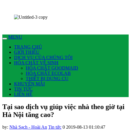
Chúng tôi có thể làm nhiều việc cho bạn !
Dịch vụ Nhà Sạch Phan Thiết – Hoài An
MENU
TRANG CHỦ
GIỚI THIỆU
DỊCH VỤ CỦA CHÚNG TÔI
HÓA CHẤT VỆ SINH
HÓA CHẤT GOODMAID
HÓA CHẤT ECOLAB
THIẾT BỊ DỤNG CỤ
KHUYẾN MÃI
TIN TỨC
LIÊN HỆ
Tại sao dịch vụ giúp việc nhà theo giờ tại
Hà Nội tăng cao?
by:
Nhà Sạch - Hoài An
Tin tức
0
2019-08-13 01:10:47