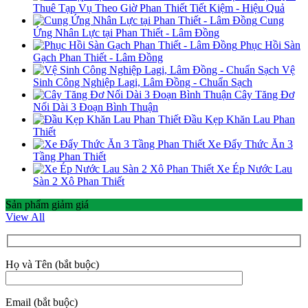
Thuê Tạp Vụ Theo Giờ Phan Thiết Tiết Kiệm - Hiệu Quả
Cung
Ứng Nhân Lực tại Phan Thiết - Lâm Đồng
Phục Hồi Sàn
Gạch Phan Thiết - Lâm Đồng
Vệ
Sinh Công Nghiệp Lagi, Lâm Đồng - Chuẩn Sạch
Cây Tăng Đơ
Nối Dài 3 Đoạn Bình Thuận
Đầu Kẹp Khăn Lau Phan
Thiết
Xe Đẩy Thức Ăn 3
Tầng Phan Thiết
Xe Ép Nước Lau
Sàn 2 Xô Phan Thiết
Sản phẩm giảm giá
View All
Họ và Tên (bắt buộc)
Email (bắt buộc)