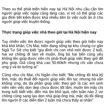
Theo xu thế phát triển hiện nay tại Hà Nội nhu cầu cần tìm
người giúp việc ngày càng tăng cao, vì nó có thể giúp các
gia đình tiết kiệm được khá nhiều tiền từ việc nuôi ăn ở cho
người giúp việc truyền thống.
Thực trạng giúp việc nhà theo giờ tại Hà Nội hiện nay
Tuy nhiên việc tìm được người giúp việc theo giờ hiện nay
khá khó khăn, Chị Mai, hiện đang sống tại khu chung cư gần
Ngã Tư Sở cho biết “gia đình chị con nhỏ mới được 2 tuổi,
hai vợ chồng đi làm về muộn, ông bà hai bên cùng yếu
không lên giúp được nên chị phải thuê giúp việc theo giờ để
phụ giúp. Giá cũng khá cao 50-60k/h nhưng chị vẫn chưa
ưng ý và tin tưởng ai”
Cũng như chị Mai, chị Ngân cho biết: “Mẹ chồng tôi khá kỹ
tính, mặc dù thuê đổi người giúp việc lên tục nhưng bà vẫn
không ưng, do đa phần giúp việc theo giờ là các em sinh
viên nên việc dọn dẹp chưa được tốt lắm, muốn tìm mấy chị
trung tuổi biết việc đến mà tìm khó quá, nên tuần nào 2 vợ
chồng cũng sang lau dọn nhà giúp ông mà, mặc dù tôi đăng
tìm người ở các diễn đàn 2 tuần mà chưa thấy ai nhận”